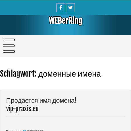
Skip
to
content
WEBerRing
Schlagwort:
доменные имена
Продается имя домена!
vip-praxis.eu