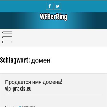
Skip
to
content
WEBerRing
Schlagwort:
домен
Продается имя домена!
vip-praxis.eu